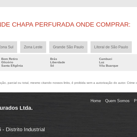
NDE CHAPA PERFURADA ONDE COMPRAR:
Zona Sul
Zona Leste
Grande São Paulo
Litoral de São Paulo
Bom Retiro
Brás
Cambuci
Glicério
Liberdade
Luz
Santa Efigênia
Sé
Vila Buarque
ão, parcial ou total, mesmo citando nossos links, é proibida sem a autorização do autor. Crime 
Home
Quem Somos
P
furados Ltda.
 Distrito Industrial