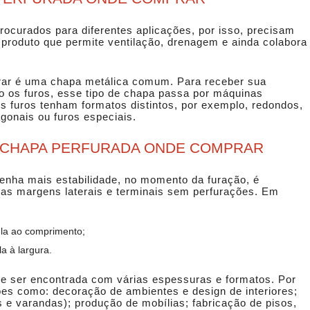
ocurados para diferentes aplicações, por isso, precisam
m produto que permite ventilação, drenagem e ainda colabora
.
ar
é uma chapa metálica comum. Para receber sua
o os furos, esse tipo de chapa passa por máquinas
s furos tenham formatos distintos, por exemplo, redondos,
gonais ou furos especiais.
A CHAPA PERFURADA ONDE COMPRAR
enha mais estabilidade, no momento da furação, é
a, as margens laterais e terminais sem perfurações. Em
lela ao comprimento;
la à largura.
e ser encontrada com várias espessuras e formatos. Por
ções como: decoração de ambientes e design de interiores;
 e varandas); produção de mobílias; fabricação de pisos,