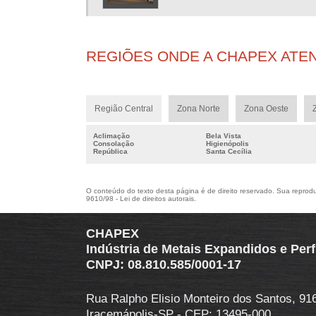
REGIÕES ONDE A CHAPEX ATE
Região Central
Zona Norte
Zona Oeste
Aclimação
Bela Vista
Consolação
Higienópolis
República
Santa Cecília
O conteúdo do texto desta página é de direito reservado. Sua reproduç
9610/98 - Lei de direitos autorais
.
CHAPEX
Indústria de Metais Expandidos e Per
CNPJ: 08.810.585/0001-17
Rua Ralpho Elisio Monteiro dos Santos, 916 -
Iracemápolis-SP - CEP: 13495-000