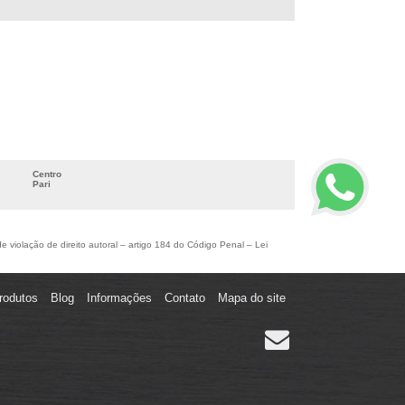
EMPRESAS DE CHAPA EXPANDIDA
FABRICANTE DE CHAPA EXPANDIDA
ONDE COMPRAR CHAPA EXPANDIDA
ONDE COMPRAR CHAPA PERFURADA
PREÇO DE CHAPA PERFURADA
Centro
Pari
de violação de direito autoral – artigo 184 do Código Penal –
Lei
rodutos
Blog
Informações
Contato
Mapa do site