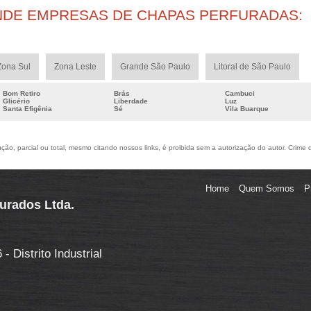
NDE EMPRESAS DE CHAPAS PERFURADAS:
Zona Sul
Zona Leste
Grande São Paulo
Litoral de São Paulo
Bom Retiro
Brás
Cambuci
Glicério
Liberdade
Luz
Santa Efigênia
Sé
Vila Buarque
ão, parcial ou total, mesmo citando nossos links, é proibida sem a autorização do autor. Crime 
Home
Quem Somos
P
furados Ltda.
 Distrito Industrial