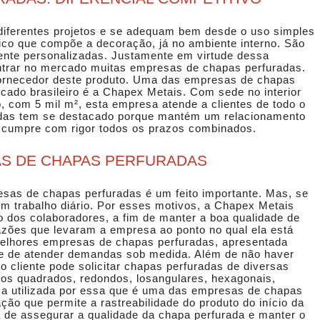
diferentes projetos e se adequam bem desde o uso simples
co que compõe a decoração, já no ambiente interno. São
ente personalizadas. Justamente em virtude dessa
ontrar no mercado muitas
empresas de chapas perfuradas
.
fornecedor deste produto. Uma das
empresas de chapas
cado brasileiro é a Chapex Metais. Com sede no interior
, com 5 mil m², esta empresa atende a clientes de todo o
radas tem se destacado porque mantém um relacionamento
, cumpre com rigor todos os prazos combinados.
AS DE CHAPAS PERFURADAS
sas de chapas perfuradas
é um feito importante. Mas, se
m trabalho diário. Por esses motivos, a Chapex Metais
o dos colaboradores, a fim de manter a boa qualidade de
razões que levaram a empresa ao ponto no qual ela está
melhores
empresas de chapas perfuradas
, apresentada
de de atender demandas sob medida. Além de não haver
o cliente pode solicitar chapas perfuradas de diversas
os quadrados, redondos, losangulares, hexagonais,
ma utilizada por essa que é uma das
empresas de chapas
ação que permite a rastreabilidade do produto do início da
a de assegurar a qualidade da chapa perfurada e manter o