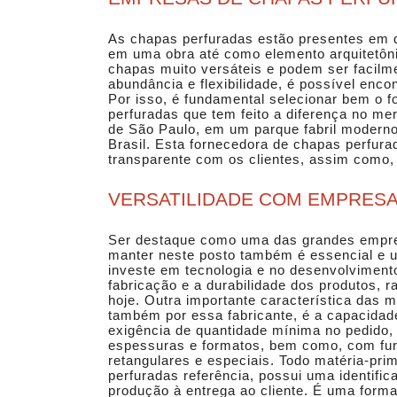
As chapas perfuradas estão presentes em 
em uma obra até como elemento arquitetôni
chapas muito versáteis e podem ser facilm
abundância e flexibilidade, é possível enc
Por isso, é fundamental selecionar bem o 
perfuradas
que tem feito a diferença no mer
de São Paulo, em um parque fabril moderno
Brasil. Esta fornecedora de chapas perfu
transparente com os clientes, assim como
VERSATILIDADE COM EMPRES
Ser destaque como uma das grandes
empre
manter neste posto também é essencial e u
investe em tecnologia e no desenvolviment
fabricação e a durabilidade dos produtos, 
hoje. Outra importante característica das 
também por essa fabricante, é a capacida
exigência de quantidade mínima no pedido, 
espessuras e formatos, bem como, com fur
retangulares e especiais. Todo matéria-pri
perfuradas
referência, possui uma identific
produção à entrega ao cliente. É uma form