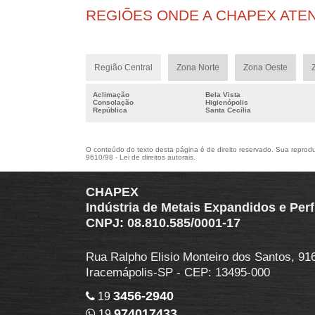
REGIÕES ONDE A CHAPEX ATE
Região Central
Zona Norte
Zona Oeste
Aclimação
Bela Vista
Consolação
Higienópolis
República
Santa Cecília
O conteúdo do texto desta página é de direito reservado. Sua reproduç
9610/98 - Lei de direitos autorais
.
CHAPEX
Indústria de Metais Expandidos e Per
CNPJ: 08.810.585/0001-17
Rua Ralpho Elisio Monteiro dos Santos, 916 -
Iracemápolis-SP - CEP: 13495-000
3456-2940
19
974017433
19