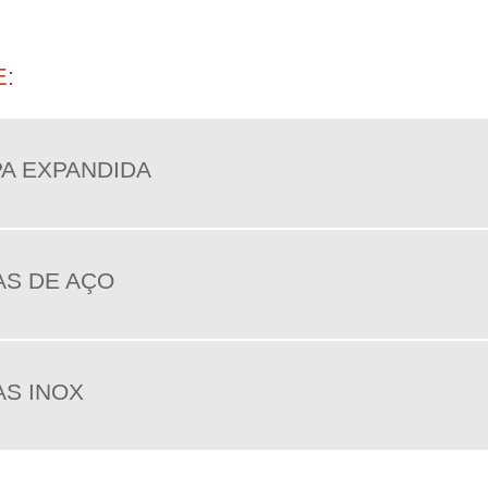
:
A EXPANDIDA
S DE AÇO
S INOX