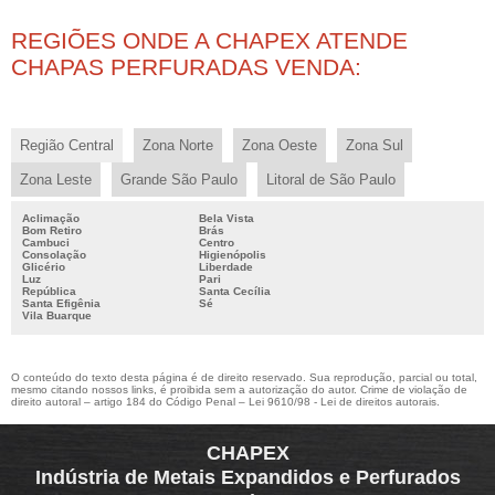
CHAPA EXPANDIDA INOX PREÇO
REGIÕES ONDE A CHAPEX ATENDE
CHAPA EXPANDIDA PREÇO
CHAPAS PERFURADAS VENDA:
CHAPA PERFURADA INOX PREÇO
CHAPAS PERFURADAS VALOR
EMPRESAS DE CHAPA EXPANDIDA
Região Central
Zona Norte
Zona Oeste
Zona Sul
FABRICANTE DE CHAPA EXPANDIDA
Zona Leste
Grande São Paulo
Litoral de São Paulo
ONDE COMPRAR CHAPA EXPANDIDA
Aclimação
Bela Vista
Bom Retiro
Brás
ONDE COMPRAR CHAPA PERFURADA
Cambuci
Centro
Consolação
Higienópolis
PREÇO DE CHAPA PERFURADA
Glicério
Liberdade
Luz
Pari
República
Santa Cecília
Santa Efigênia
Sé
Vila Buarque
O conteúdo do texto desta página é de direito reservado. Sua reprodução, parcial ou total,
mesmo citando nossos links, é proibida sem a autorização do autor. Crime de violação de
direito autoral – artigo 184 do Código Penal –
Lei 9610/98 - Lei de direitos autorais
.
CHAPEX
Indústria de Metais Expandidos e Perfurados