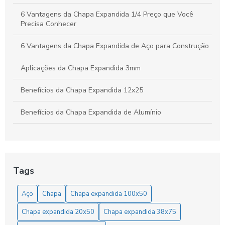
6 Vantagens da Chapa Expandida 1/4 Preço que Você
Precisa Conhecer
6 Vantagens da Chapa Expandida de Aço para Construção
Aplicações da Chapa Expandida 3mm
Benefícios da Chapa Expandida 12x25
Benefícios da Chapa Expandida de Alumínio
Benefícios da Chapa Expandida Fina
Benefícios e Aplicações da Chapa Expandida 3mm na
Indústria e Construção
Tags
Benefícios e Aplicações da Chapa Expandida para Grades
Aço
Chapa
Chapa expandida 100x50
em Diversos Projetos
Chapa expandida 20x50
Chapa expandida 38x75
Chapa de Alumínio Expandida: Benefícios e Aplicações