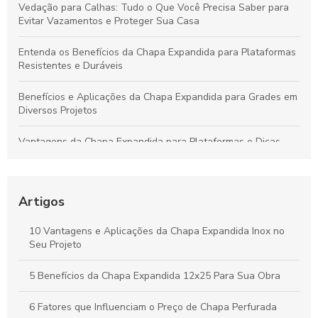
Vedação para Calhas: Tudo o Que Você Precisa Saber para
Evitar Vazamentos e Proteger Sua Casa
Entenda os Benefícios da Chapa Expandida para Plataformas
Resistentes e Duráveis
Benefícios e Aplicações da Chapa Expandida para Grades em
Diversos Projetos
Vantagens da Chapa Expandida para Plataformas e Dicas
para Escolher a Opção Ideal
Guia Completo sobre Chapas Expandidas para Plataformas:
Benefícios e Usos Fundamentais
Artigos
Chapa Expandida: Ideias Criativas e Soluções Eficientes para
10 Vantagens e Aplicações da Chapa Expandida Inox no
Seus Projetos
Seu Projeto
Vantagens da Chapa Perfurada de 6mm para Aplicações
5 Benefícios da Chapa Expandida 12x25 Para Sua Obra
Industriais e Criativas
6 Fatores que Influenciam o Preço de Chapa Perfurada