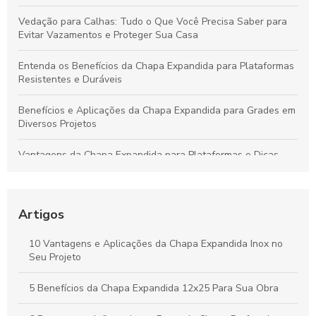
Vedação para Calhas: Tudo o Que Você Precisa Saber para
Evitar Vazamentos e Proteger Sua Casa
Entenda os Benefícios da Chapa Expandida para Plataformas
Resistentes e Duráveis
Benefícios e Aplicações da Chapa Expandida para Grades em
Diversos Projetos
Vantagens da Chapa Expandida para Plataformas e Dicas
para Escolher a Opção Ideal
Guia Completo sobre Chapas Expandidas para Plataformas:
Benefícios e Usos Fundamentais
Artigos
Chapa Expandida: Ideias Criativas e Soluções Eficientes para
10 Vantagens e Aplicações da Chapa Expandida Inox no
Seus Projetos
Seu Projeto
Vantagens da Chapa Perfurada de 6mm para Aplicações
5 Benefícios da Chapa Expandida 12x25 Para Sua Obra
Industriais e Criativas