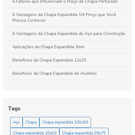
6 Fatores que Influenciam o Preço de Chapa Perfurada
6 Vantagens da Chapa Expandida 1/4 Preço que Você
Precisa Conhecer
6 Vantagens da Chapa Expandida de Aço para Construção
Aplicações da Chapa Expandida 3mm
Benefícios da Chapa Expandida 12x25
Benefícios da Chapa Expandida de Alumínio
Benefícios da Chapa Expandida Fina
Benefícios e Aplicações da Chapa Expandida 3mm na
Indústria e Construção
Tags
Benefícios e Aplicações da Chapa Expandida para Grades
Aço
Chapa
Chapa expandida 100x50
em Diversos Projetos
Chapa expandida 20x50
Chapa expandida 38x75