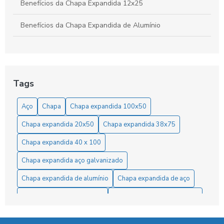
Benefícios da Chapa Expandida 12x25
Benefícios da Chapa Expandida de Alumínio
Benefícios da Chapa Expandida Fina
Benefícios e Aplicações da Chapa Expandida 3mm na
Indústria e Construção
Tags
Benefícios e Aplicações da Chapa Expandida para Grades
Aço
Chapa
Chapa expandida 100x50
em Diversos Projetos
Chapa expandida 20x50
Chapa expandida 38x75
Chapa de Alumínio Expandida: Benefícios e Aplicações
para Projetos Industriais e Criativos
Chapa expandida 40 x 100
Chapa expandida aço galvanizado
Chapa Expandida 1/4 Preço: Como Encontrar as Melhores
Ofertas e Economizar
Chapa expandida de alumínio
Chapa expandida de aço
Chapa Expandida 1/4 Preço: Como Encontrar as Melhores
Chapa expandida fabricante
Chapa expandida fornecedor
Ofertas no Mercado
Chapa expandida galvanizada
Chapa expandida inox