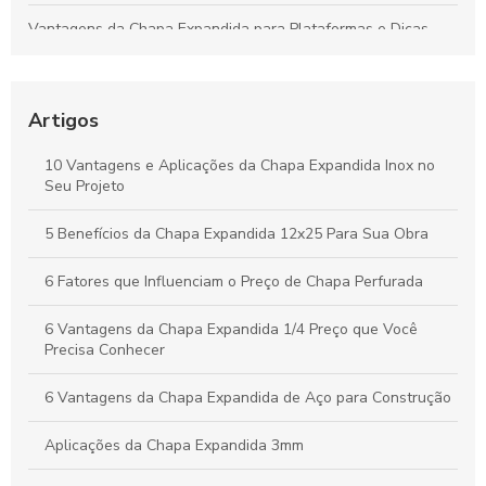
Vantagens da Chapa Expandida para Plataformas e Dicas
para Escolher a Opção Ideal
Guia Completo sobre Chapas Expandidas para Plataformas:
Benefícios e Usos Fundamentais
Artigos
Chapa Expandida: Ideias Criativas e Soluções Eficientes para
10 Vantagens e Aplicações da Chapa Expandida Inox no
Seus Projetos
Seu Projeto
Vantagens da Chapa Perfurada de 6mm para Aplicações
5 Benefícios da Chapa Expandida 12x25 Para Sua Obra
Industriais e Criativas
6 Fatores que Influenciam o Preço de Chapa Perfurada
6 Vantagens da Chapa Expandida 1/4 Preço que Você
Precisa Conhecer
6 Vantagens da Chapa Expandida de Aço para Construção
Aplicações da Chapa Expandida 3mm