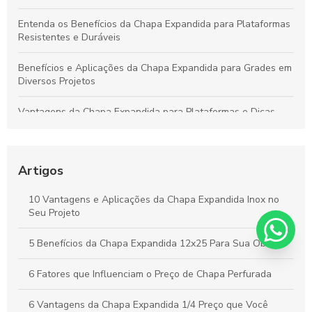
Entenda os Benefícios da Chapa Expandida para Plataformas
Resistentes e Duráveis
Benefícios e Aplicações da Chapa Expandida para Grades em
Diversos Projetos
Vantagens da Chapa Expandida para Plataformas e Dicas
para Escolher a Opção Ideal
Guia Completo sobre Chapas Expandidas para Plataformas:
Benefícios e Usos Fundamentais
Artigos
Chapa Expandida: Ideias Criativas e Soluções Eficientes para
10 Vantagens e Aplicações da Chapa Expandida Inox no
Seus Projetos
Seu Projeto
Vantagens da Chapa Perfurada de 6mm para Aplicações
5 Benefícios da Chapa Expandida 12x25 Para Sua Obra
Industriais e Criativas
6 Fatores que Influenciam o Preço de Chapa Perfurada
6 Vantagens da Chapa Expandida 1/4 Preço que Você