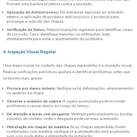
formam uma barreira protetora contra a umidade.
Aplicação de Anticorrosivos:
Em estruturas expostas ao ambiente
externo, a aplicação de produtos anticorrosivos é essencial para
prolongar a vida útil das chapas.
Verificação de Danos:
Realize inspeções regulares para identificar sinais
de corrosão. Caso identifique manchas ou infiltrações, trate
imediatamente para evitar o alastramento do problema.
4. Inspeção Visual Regular
Uma etapa crucial no cuidado das chapas expandidas é a inspeção visual.
Realizar verificações periódicas ajudará a identificar problemas antes que
se tornem mais graves:
Procure por danos visíveis:
Verifique se há deformações, empenamentos
ou quebras na chapa.
Observe o acúmulo de sujeira:
A sujeira acumulada pode esconder
problemas e causar danos ao longo do tempo.
Dê atenção a áreas com desgaste:
Verifique particularmente as bordas
e pontos de contato, onde o desgaste pode ser mais acentuado.
Hidratação em chapas de madeira:
Se as chapas expandidas forem
combinadas com madeira, verifique se a umidade não está acumulada,
pois isso pode afetar a integridade da instalação.