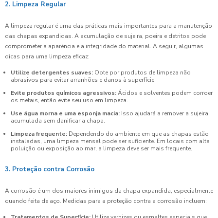
2. Limpeza Regular
A limpeza regular é uma das práticas mais importantes para a manutenção
das chapas expandidas. A acumulação de sujeira, poeira e detritos pode
comprometer a aparência e a integridade do material. A seguir, algumas
dicas para uma limpeza eficaz:
Utilize detergentes suaves:
Opte por produtos de limpeza não
abrasivos para evitar arranhões e danos à superfície.
Evite produtos químicos agressivos:
Ácidos e solventes podem corroer
os metais, então evite seu uso em limpeza.
Use água morna e uma esponja macia:
Isso ajudará a remover a sujeira
acumulada sem danificar a chapa.
Limpeza frequente:
Dependendo do ambiente em que as chapas estão
instaladas, uma limpeza mensal pode ser suficiente. Em locais com alta
poluição ou exposição ao mar, a limpeza deve ser mais frequente.
3. Proteção contra Corrosão
A corrosão é um dos maiores inimigos da chapa expandida, especialmente
quando feita de aço. Medidas para a proteção contra a corrosão incluem:
Tratamentos de Superfície:
Utilize vernizes ou esmaltes especiais que