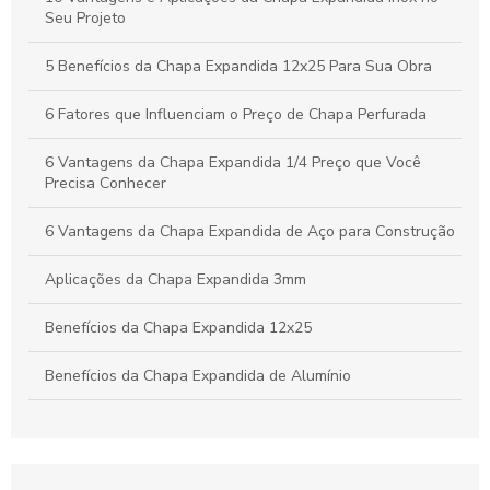
Seus Projetos
Seu Projeto
Vantagens da Chapa Perfurada de 6mm para Aplicações
5 Benefícios da Chapa Expandida 12x25 Para Sua Obra
Industriais e Criativas
6 Fatores que Influenciam o Preço de Chapa Perfurada
6 Vantagens da Chapa Expandida 1/4 Preço que Você
Precisa Conhecer
6 Vantagens da Chapa Expandida de Aço para Construção
Aplicações da Chapa Expandida 3mm
Benefícios da Chapa Expandida 12x25
Benefícios da Chapa Expandida de Alumínio
Benefícios da Chapa Expandida Fina
Benefícios e Aplicações da Chapa Expandida 3mm na