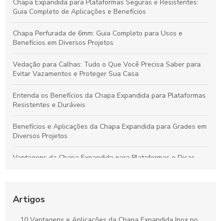
Chapa Expandida para Plataformas Seguras e Resistentes:
Guia Completo de Aplicações e Benefícios
Chapa Perfurada de 6mm: Guia Completo para Usos e
Benefícios em Diversos Projetos
Vedação para Calhas: Tudo o Que Você Precisa Saber para
Evitar Vazamentos e Proteger Sua Casa
Entenda os Benefícios da Chapa Expandida para Plataformas
Resistentes e Duráveis
Benefícios e Aplicações da Chapa Expandida para Grades em
Diversos Projetos
Vantagens da Chapa Expandida para Plataformas e Dicas
para Escolher a Opção Ideal
Guia Completo sobre Chapas Expandidas para Plataformas:
Benefícios e Usos Fundamentais
Artigos
Chapa Expandida: Ideias Criativas e Soluções Eficientes para
10 Vantagens e Aplicações da Chapa Expandida Inox no