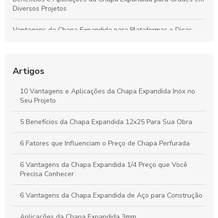
Diversos Projetos
Vantagens da Chapa Expandida para Plataformas e Dicas
para Escolher a Opção Ideal
Guia Completo sobre Chapas Expandidas para Plataformas:
Benefícios e Usos Fundamentais
Artigos
Chapa Expandida: Ideias Criativas e Soluções Eficientes para
10 Vantagens e Aplicações da Chapa Expandida Inox no
Seus Projetos
Seu Projeto
Vantagens da Chapa Perfurada de 6mm para Aplicações
5 Benefícios da Chapa Expandida 12x25 Para Sua Obra
Industriais e Criativas
6 Fatores que Influenciam o Preço de Chapa Perfurada
6 Vantagens da Chapa Expandida 1/4 Preço que Você
Precisa Conhecer
6 Vantagens da Chapa Expandida de Aço para Construção
Aplicações da Chapa Expandida 3mm