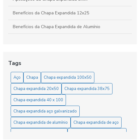
Benefícios da Chapa Expandida 12x25
Benefícios da Chapa Expandida de Alumínio
Benefícios da Chapa Expandida Fina
Benefícios e Aplicações da Chapa Expandida 3mm na
Indústria e Construção
Tags
Benefícios e Aplicações da Chapa Expandida para Grades
Aço
Chapa
Chapa expandida 100x50
em Diversos Projetos
Chapa expandida 20x50
Chapa expandida 38x75
Chapa de Alumínio Expandida: Benefícios e Aplicações
para Projetos Industriais e Criativos
Chapa expandida 40 x 100
Chapa expandida aço galvanizado
Chapa Expandida 1/4 Preço: Como Encontrar as Melhores
Ofertas e Economizar
Chapa expandida de alumínio
Chapa expandida de aço
Chapa Expandida 1/4 Preço: Como Encontrar as Melhores
Chapa expandida fabricante
Chapa expandida fornecedor
Ofertas no Mercado