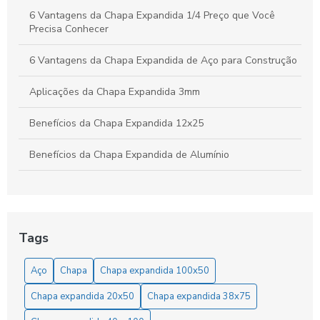
6 Vantagens da Chapa Expandida 1/4 Preço que Você
Precisa Conhecer
6 Vantagens da Chapa Expandida de Aço para Construção
Aplicações da Chapa Expandida 3mm
Benefícios da Chapa Expandida 12x25
Benefícios da Chapa Expandida de Alumínio
Benefícios da Chapa Expandida Fina
Benefícios e Aplicações da Chapa Expandida 3mm na
Indústria e Construção
Tags
Benefícios e Aplicações da Chapa Expandida para Grades
Aço
Chapa
Chapa expandida 100x50
em Diversos Projetos
Chapa expandida 20x50
Chapa expandida 38x75
Chapa de Alumínio Expandida: Benefícios e Aplicações