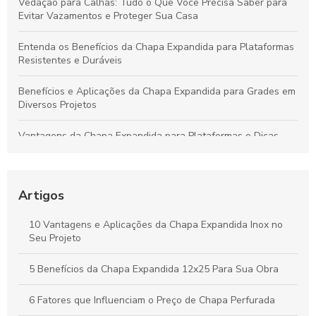
Vedação para Calhas: Tudo o Que Você Precisa Saber para
Evitar Vazamentos e Proteger Sua Casa
Entenda os Benefícios da Chapa Expandida para Plataformas
Resistentes e Duráveis
Benefícios e Aplicações da Chapa Expandida para Grades em
Diversos Projetos
Vantagens da Chapa Expandida para Plataformas e Dicas
para Escolher a Opção Ideal
Guia Completo sobre Chapas Expandidas para Plataformas:
Benefícios e Usos Fundamentais
Artigos
Chapa Expandida: Ideias Criativas e Soluções Eficientes para
10 Vantagens e Aplicações da Chapa Expandida Inox no
Seus Projetos
Seu Projeto
Vantagens da Chapa Perfurada de 6mm para Aplicações
5 Benefícios da Chapa Expandida 12x25 Para Sua Obra
Industriais e Criativas
6 Fatores que Influenciam o Preço de Chapa Perfurada