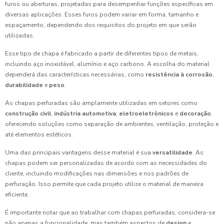
furos ou aberturas, projetadas para desempenhar funções específicas em
diversas aplicações. Esses furos podem variar em forma, tamanho e
espaçamento, dependendo dos requisitos do projeto em que serão
utilizadas.
Esse tipo de chapa é fabricado a partir de diferentes tipos de metais,
incluindo aço inoxidável, alumínio e aço carbono. A escolha do material
dependerá das características necessárias, como
resistência à corrosão
,
durabilidade
e
peso
.
As chapas perfuradas são amplamente utilizadas em setores como
construção civil
,
indústria automotiva
,
eletroeletrônicos
e
decoração
,
oferecendo soluções como separação de ambientes, ventilação, proteção e
até elementos estéticos.
Uma das principais vantagens desse material é sua
versatilidade
. As
chapas podem ser personalizadas de acordo com as necessidades do
cliente, incluindo modificações nas dimensões e nos padrões de
perfuração. Isso permite que cada projeto utilize o material de maneira
eficiente.
É importante notar que ao trabalhar com chapas perfuradas, considera-se
não apenas a funcionalidade, mas também aspectos de
design
e