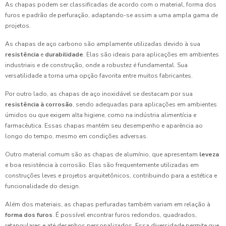
As chapas podem ser classificadas de acordo com o material, forma dos
furos e padrão de perfuração, adaptando-se assim a uma ampla gama de
projetos.
As chapas de aço carbono são amplamente utilizadas devido à sua
resistência
e
durabilidade
. Elas são ideais para aplicações em ambientes
industriais e de construção, onde a robustez é fundamental. Sua
versatilidade a torna uma opção favorita entre muitos fabricantes.
Por outro lado, as chapas de aço inoxidável se destacam por sua
resistência à corrosão
, sendo adequadas para aplicações em ambientes
úmidos ou que exigem alta higiene, como na indústria alimentícia e
farmacêutica. Essas chapas mantêm seu desempenho e aparência ao
longo do tempo, mesmo em condições adversas.
Outro material comum são as chapas de alumínio, que apresentam
leveza
e boa resistência à corrosão. Elas são frequentemente utilizadas em
construções leves e projetos arquitetônicos, contribuindo para a estética e
funcionalidade do design.
Além dos materiais, as chapas perfuradas também variam em relação à
forma dos furos
. É possível encontrar furos redondos, quadrados,
retangulares e até desenhos personalizados. Essa diversidade permite que