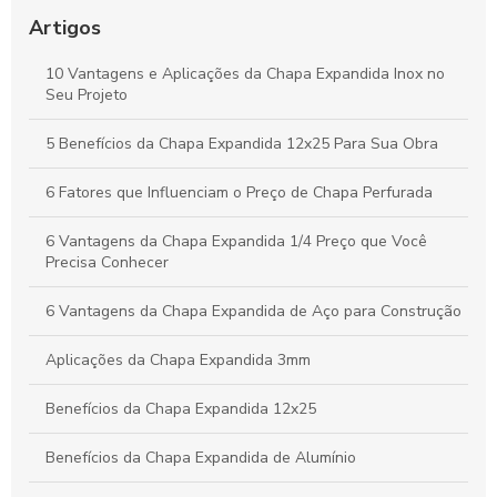
Guia Completo sobre Chapas Expandidas para Plataformas:
Benefícios e Usos Fundamentais
Artigos
Chapa Expandida: Ideias Criativas e Soluções Eficientes para
10 Vantagens e Aplicações da Chapa Expandida Inox no
Seus Projetos
Seu Projeto
Vantagens da Chapa Perfurada de 6mm para Aplicações
5 Benefícios da Chapa Expandida 12x25 Para Sua Obra
Industriais e Criativas
6 Fatores que Influenciam o Preço de Chapa Perfurada
6 Vantagens da Chapa Expandida 1/4 Preço que Você
Precisa Conhecer
6 Vantagens da Chapa Expandida de Aço para Construção
Aplicações da Chapa Expandida 3mm
Benefícios da Chapa Expandida 12x25
Benefícios da Chapa Expandida de Alumínio