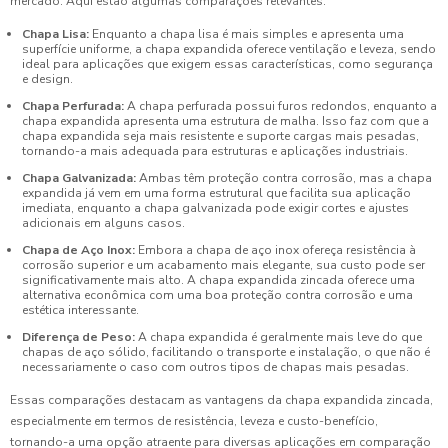
mercado. Aqui estão algumas comparações relevantes:
Chapa Lisa:
Enquanto a chapa lisa é mais simples e apresenta uma
superfície uniforme, a chapa expandida oferece ventilação e leveza, sendo
ideal para aplicações que exigem essas características, como segurança
e design.
Chapa Perfurada:
A chapa perfurada possui furos redondos, enquanto a
chapa expandida apresenta uma estrutura de malha. Isso faz com que a
chapa expandida seja mais resistente e suporte cargas mais pesadas,
tornando-a mais adequada para estruturas e aplicações industriais.
Chapa Galvanizada:
Ambas têm proteção contra corrosão, mas a chapa
expandida já vem em uma forma estrutural que facilita sua aplicação
imediata, enquanto a chapa galvanizada pode exigir cortes e ajustes
adicionais em alguns casos.
Chapa de Aço Inox:
Embora a chapa de aço inox ofereça resistência à
corrosão superior e um acabamento mais elegante, sua custo pode ser
significativamente mais alto. A chapa expandida zincada oferece uma
alternativa econômica com uma boa proteção contra corrosão e uma
estética interessante.
Diferença de Peso:
A chapa expandida é geralmente mais leve do que
chapas de aço sólido, facilitando o transporte e instalação, o que não é
necessariamente o caso com outros tipos de chapas mais pesadas.
Essas comparações destacam as vantagens da chapa expandida zincada,
especialmente em termos de resistência, leveza e custo-benefício,
tornando-a uma opção atraente para diversas aplicações em comparação