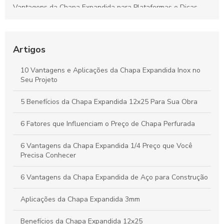
Vantagens da Chapa Expandida para Plataformas e Dicas
para Escolher a Opção Ideal
Guia Completo sobre Chapas Expandidas para Plataformas:
Benefícios e Usos Fundamentais
Artigos
Chapa Expandida: Ideias Criativas e Soluções Eficientes para
10 Vantagens e Aplicações da Chapa Expandida Inox no
Seus Projetos
Seu Projeto
Vantagens da Chapa Perfurada de 6mm para Aplicações
5 Benefícios da Chapa Expandida 12x25 Para Sua Obra
Industriais e Criativas
6 Fatores que Influenciam o Preço de Chapa Perfurada
6 Vantagens da Chapa Expandida 1/4 Preço que Você
Precisa Conhecer
6 Vantagens da Chapa Expandida de Aço para Construção
Aplicações da Chapa Expandida 3mm
Benefícios da Chapa Expandida 12x25