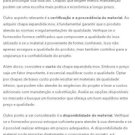
para prolongar sua vida útil. Chapas que exigem menos manutenção
podem ser uma escolha mais prática e econômica a longo prazo.
Outro aspecto relevante é a
certificação e a procedência do material
. Ao
adquirir chapa expandida inox, é fundamental garantir que o produto
atenda às normas e regulamentações de qualidade. Verifique se o
fornecedor fornece certificados que comprovem a qualidade do inox
utilizado e se o material é proveniente de fontes confiáveis. Isso não
apenas assegura a qualidade do produto, mas também contribui para a
segurança e a confiabilidade do projeto.
Além disso, considere o
custo
da chapa expandida inox. Embora o preço
seja um fator importante, é essencial equilibrar custo e qualidade. Optar
por chapas de baixo custo pode resultar em materiais de qualidade
inferior, que podem não atender às exigências do projeto e levar a custos
adicionais com manutenção e substituição. Avalie as opções disponíveis
no mercado e busque um fornecedor que ofereça um bom equilíbrio entre
preço e qualidade.
Outro ponto a ser considerado é a
disponibilidade do material
. Verifique
se o fornecedor possui estoque suficiente para atender à sua demanda e se
é possível realizar entregas em prazos adequados. A disponibilidade do
material pode impactar diretamente o cronograma do projeto, e é