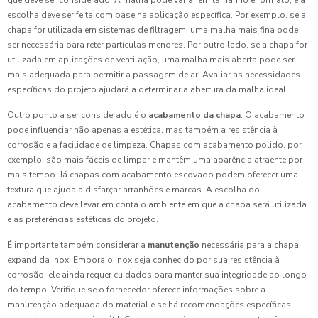
que deve ser considerado. A malha pode variar em tamanho e formato, e a
escolha deve ser feita com base na aplicação específica. Por exemplo, se a
chapa for utilizada em sistemas de filtragem, uma malha mais fina pode
ser necessária para reter partículas menores. Por outro lado, se a chapa for
utilizada em aplicações de ventilação, uma malha mais aberta pode ser
mais adequada para permitir a passagem de ar. Avaliar as necessidades
específicas do projeto ajudará a determinar a abertura da malha ideal.
Outro ponto a ser considerado é o
acabamento da chapa
. O acabamento
pode influenciar não apenas a estética, mas também a resistência à
corrosão e a facilidade de limpeza. Chapas com acabamento polido, por
exemplo, são mais fáceis de limpar e mantêm uma aparência atraente por
mais tempo. Já chapas com acabamento escovado podem oferecer uma
textura que ajuda a disfarçar arranhões e marcas. A escolha do
acabamento deve levar em conta o ambiente em que a chapa será utilizada
e as preferências estéticas do projeto.
É importante também considerar a
manutenção
necessária para a chapa
expandida inox. Embora o inox seja conhecido por sua resistência à
corrosão, ele ainda requer cuidados para manter sua integridade ao longo
do tempo. Verifique se o fornecedor oferece informações sobre a
manutenção adequada do material e se há recomendações específicas