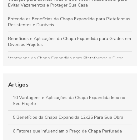
Evitar Vazamentos e Proteger Sua Casa
Entenda os Benefícios da Chapa Expandida para Plataformas
Resistentes e Duráveis
Benefícios e Aplicações da Chapa Expandida para Grades em
Diversos Projetos
Vantagens da Chapa Expandida para Plataformas e Dicas
para Escolher a Opção Ideal
Guia Completo sobre Chapas Expandidas para Plataformas:
Benefícios e Usos Fundamentais
Artigos
Chapa Expandida: Ideias Criativas e Soluções Eficientes para
10 Vantagens e Aplicações da Chapa Expandida Inox no
Seus Projetos
Seu Projeto
Vantagens da Chapa Perfurada de 6mm para Aplicações
5 Benefícios da Chapa Expandida 12x25 Para Sua Obra
Industriais e Criativas
6 Fatores que Influenciam o Preço de Chapa Perfurada