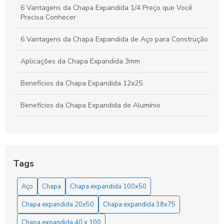
6 Vantagens da Chapa Expandida 1/4 Preço que Você
Precisa Conhecer
6 Vantagens da Chapa Expandida de Aço para Construção
Aplicações da Chapa Expandida 3mm
Benefícios da Chapa Expandida 12x25
Benefícios da Chapa Expandida de Alumínio
Benefícios da Chapa Expandida Fina
Benefícios e Aplicações da Chapa Expandida 3mm na
Indústria e Construção
Tags
Benefícios e Aplicações da Chapa Expandida para Grades
Aço
Chapa
Chapa expandida 100x50
em Diversos Projetos
Chapa expandida 20x50
Chapa expandida 38x75
Chapa de Alumínio Expandida: Benefícios e Aplicações
para Projetos Industriais e Criativos
Chapa expandida 40 x 100