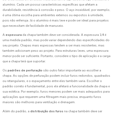
alumínio. Cada um possui características específicas que afetam a
durabilidade, resistência à corrosão e peso. O aço inoxidável, por exemplo,
é uma ótima escolha para ambientes externos ou expostos à umidade,
pois não enferruja. Já o alumínio é mais leve e pode ser ideal para projetos
que necessitam de facilidade de manuseio.
A
espessura
da chapa também deve ser considerada. A espessura 1/4 é
uma medida padrão, mas pode variar dependendo das especificidades do
seu projeto. Chapas mais espessas tendem a ser mais resistentes, mas
também adicionam peso ao projeto. Para estruturas leves, uma espessura
menor pode ser suficiente. Portanto, considere o tipo de aplicação e a carga
que a chapa terá que suportar.
Os
padrões de perfuração
são outro fator importante ao escolher a
chapa. As opções de perfuração podem incluir furos redondos, quadrados
ou retangulares, e o espaçamento entre eles também varia. Escolher o
padrão correto é fundamental, pois ele afetará a funcionalidade da chapa e
sua estética. Por exemplo, furos menores podem ser mais adequados para
aplicações que requerem uma filtragem mais precisa, enquanto furos
maiores são melhores para ventilação e drenagem.
Além do padrão, a
distribuição dos furos
na chapa também deve ser