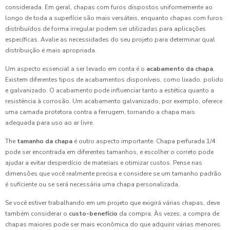
considerada. Em geral, chapas com furos dispostos uniformemente ao
longo de toda a superfície são mais versáteis, enquanto chapas com furos
distribuídos de forma irregular podem ser utilizadas para aplicações
específicas. Avalie as necessidades do seu projeto para determinar qual
distribuição é mais apropriada.
Um aspecto essencial a ser levado em conta é o
acabamento da chapa
.
Existem diferentes tipos de acabamentos disponíveis, como lixado, polido
e galvanizado. O acabamento pode influenciar tanto a estética quanto a
resistência à corrosão. Um acabamento galvanizado, por exemplo, oferece
uma camada protetora contra a ferrugem, tornando a chapa mais
adequada para uso ao ar livre.
The
tamanho da chapa
é outro aspecto importante. Chapa perfurada 1/4
pode ser encontrada em diferentes tamanhos, e escolher o correto pode
ajudar a evitar desperdício de materiais e otimizar custos. Pense nas
dimensões que você realmente precisa e considere se um tamanho padrão
é suficiente ou se será necessária uma chapa personalizada.
Se você estiver trabalhando em um projeto que exigirá várias chapas, deve
também considerar o
custo-benefício
da compra. Às vezes, a compra de
chapas maiores pode ser mais econômica do que adquirir várias menores.