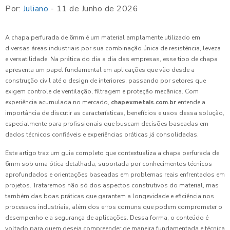
Por:
Juliano
- 11 de Junho de 2026
A chapa perfurada de 6mm é um material amplamente utilizado em
diversas áreas industriais por sua combinação única de resistência, leveza
e versatilidade. Na prática do dia a dia das empresas, esse tipo de chapa
apresenta um papel fundamental em aplicações que vão desde a
construção civil até o design de interiores, passando por setores que
exigem controle de ventilação, filtragem e proteção mecânica. Com
experiência acumulada no mercado,
chapexmetais.com.br
entende a
importância de discutir as características, benefícios e usos dessa solução,
especialmente para profissionais que buscam decisões baseadas em
dados técnicos confiáveis e experiências práticas já consolidadas.
Este artigo traz um guia completo que contextualiza a chapa perfurada de
6mm sob uma ótica detalhada, suportada por conhecimentos técnicos
aprofundados e orientações baseadas em problemas reais enfrentados em
projetos. Trataremos não só dos aspectos construtivos do material, mas
também das boas práticas que garantem a longevidade e eficiência nos
processos industriais, além dos erros comuns que podem comprometer o
desempenho e a segurança de aplicações. Dessa forma, o conteúdo é
voltado para quem deseja compreender de maneira fundamentada e técnica