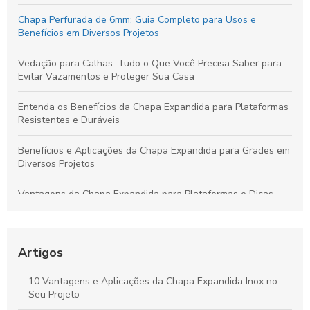
Chapa Perfurada de 6mm: Guia Completo para Usos e
Benefícios em Diversos Projetos
Vedação para Calhas: Tudo o Que Você Precisa Saber para
Evitar Vazamentos e Proteger Sua Casa
Entenda os Benefícios da Chapa Expandida para Plataformas
Resistentes e Duráveis
Benefícios e Aplicações da Chapa Expandida para Grades em
Diversos Projetos
Vantagens da Chapa Expandida para Plataformas e Dicas
para Escolher a Opção Ideal
Guia Completo sobre Chapas Expandidas para Plataformas:
Benefícios e Usos Fundamentais
Artigos
Chapa Expandida: Ideias Criativas e Soluções Eficientes para
10 Vantagens e Aplicações da Chapa Expandida Inox no
Seus Projetos
Seu Projeto