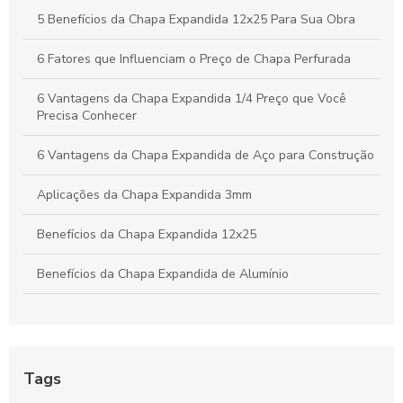
Vantagens da Chapa Perfurada de 6mm para Aplicações
5 Benefícios da Chapa Expandida 12x25 Para Sua Obra
Industriais e Criativas
6 Fatores que Influenciam o Preço de Chapa Perfurada
6 Vantagens da Chapa Expandida 1/4 Preço que Você
Precisa Conhecer
6 Vantagens da Chapa Expandida de Aço para Construção
Aplicações da Chapa Expandida 3mm
Benefícios da Chapa Expandida 12x25
Benefícios da Chapa Expandida de Alumínio
Benefícios da Chapa Expandida Fina
Benefícios e Aplicações da Chapa Expandida 3mm na
Indústria e Construção
Tags