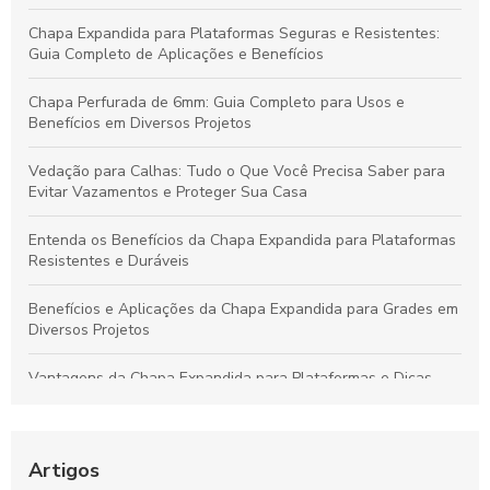
Chapa Expandida para Plataformas Seguras e Resistentes:
Guia Completo de Aplicações e Benefícios
Chapa Perfurada de 6mm: Guia Completo para Usos e
Benefícios em Diversos Projetos
Vedação para Calhas: Tudo o Que Você Precisa Saber para
Evitar Vazamentos e Proteger Sua Casa
Entenda os Benefícios da Chapa Expandida para Plataformas
Resistentes e Duráveis
Benefícios e Aplicações da Chapa Expandida para Grades em
Diversos Projetos
Vantagens da Chapa Expandida para Plataformas e Dicas
para Escolher a Opção Ideal
Guia Completo sobre Chapas Expandidas para Plataformas:
Benefícios e Usos Fundamentais
Artigos