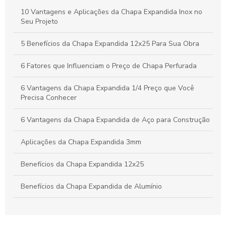
Chapa Expandida: Ideias Criativas e Soluções Eficientes para
10 Vantagens e Aplicações da Chapa Expandida Inox no
Seus Projetos
Seu Projeto
Vantagens da Chapa Perfurada de 6mm para Aplicações
5 Benefícios da Chapa Expandida 12x25 Para Sua Obra
Industriais e Criativas
6 Fatores que Influenciam o Preço de Chapa Perfurada
6 Vantagens da Chapa Expandida 1/4 Preço que Você
Precisa Conhecer
6 Vantagens da Chapa Expandida de Aço para Construção
Aplicações da Chapa Expandida 3mm
Benefícios da Chapa Expandida 12x25
Benefícios da Chapa Expandida de Alumínio
Benefícios da Chapa Expandida Fina