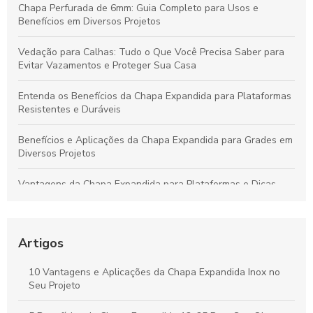
Chapa Perfurada de 6mm: Guia Completo para Usos e
Benefícios em Diversos Projetos
Vedação para Calhas: Tudo o Que Você Precisa Saber para
Evitar Vazamentos e Proteger Sua Casa
Entenda os Benefícios da Chapa Expandida para Plataformas
Resistentes e Duráveis
Benefícios e Aplicações da Chapa Expandida para Grades em
Diversos Projetos
Vantagens da Chapa Expandida para Plataformas e Dicas
para Escolher a Opção Ideal
Guia Completo sobre Chapas Expandidas para Plataformas:
Benefícios e Usos Fundamentais
Artigos
Chapa Expandida: Ideias Criativas e Soluções Eficientes para
10 Vantagens e Aplicações da Chapa Expandida Inox no
Seus Projetos
Seu Projeto