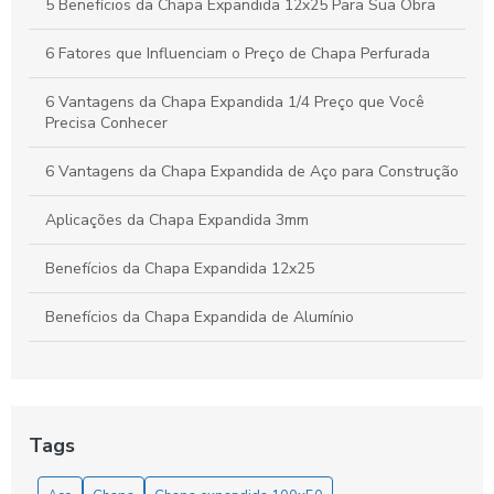
Vantagens da Chapa Perfurada de 6mm para Aplicações
5 Benefícios da Chapa Expandida 12x25 Para Sua Obra
Industriais e Criativas
6 Fatores que Influenciam o Preço de Chapa Perfurada
6 Vantagens da Chapa Expandida 1/4 Preço que Você
Precisa Conhecer
6 Vantagens da Chapa Expandida de Aço para Construção
Aplicações da Chapa Expandida 3mm
Benefícios da Chapa Expandida 12x25
Benefícios da Chapa Expandida de Alumínio
Benefícios da Chapa Expandida Fina
Benefícios e Aplicações da Chapa Expandida 3mm na
Indústria e Construção
Tags
Benefícios e Aplicações da Chapa Expandida para Grades